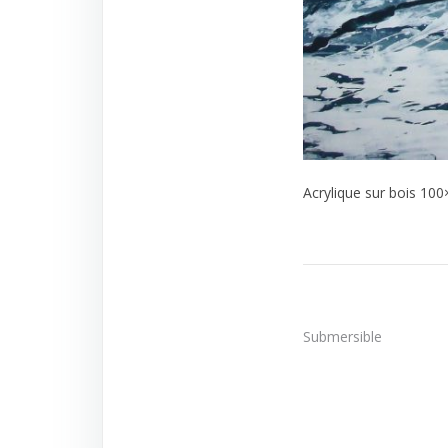
Acrylique sur bois 10
Navigatio
Submersible
de
l’article