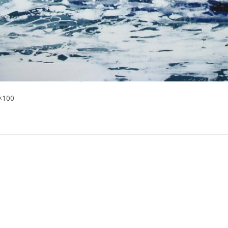
0×100
n