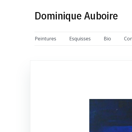
Skip
to
Dominique Auboire
content
Peintures
Esquisses
Bio
Con