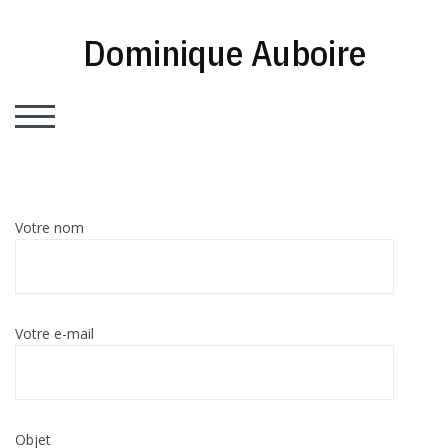
Skip
to
Dominique Auboire
content
TOGGLE MOBILE MENU
Votre nom
Votre e-mail
Objet